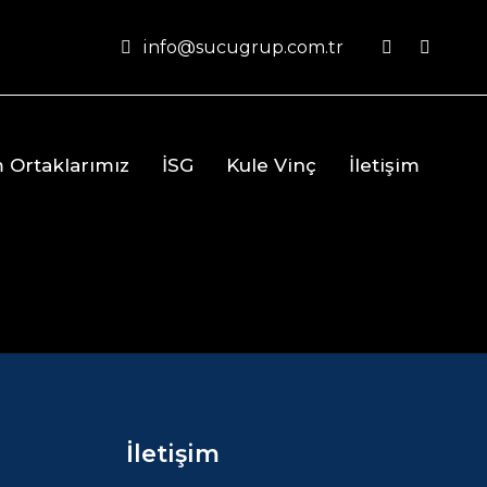
info@sucugrup.com.tr
 Ortaklarımız
İSG
Kule Vinç
İletişim
İletişim