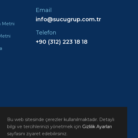
Email
info@sucugrup.com.tr
a Metni
Telefon
Metni
+90 (312) 223 18 18
a
Bu web sitesinde çerezler kullanılmaktadır. Detaylı
bilgi ve tercihlerinizi yönetmek için
Gizlilik Ayarları
sayfasını ziyaret edebilirsiniz.