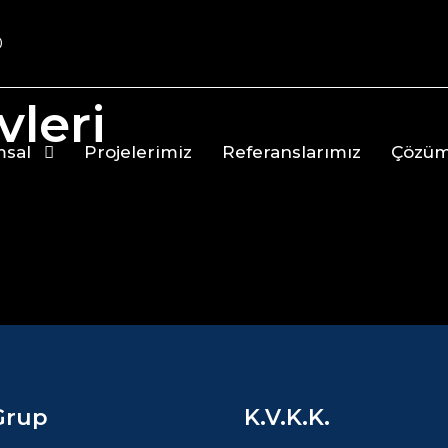
0
vleri
sal
Projelerimiz
Referanslarımız
Çözüm
Grup
K.V.K.K.